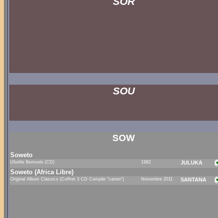
SOR
SOU
SOW
Soweto
Ubuhle Bemvelo (CD)
1982
JULUKA
Soweto (Africa Libre)
Original Album Classics (Coffret 3 CD Compile "carton")
Novembre 2011
SANTANA