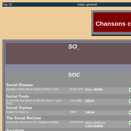
Top 10
Index general
Chansons c
SO_
SOC
Social Disease
Goodbye Yellow Brick Road (Coffret 2 CD)
05.10.1973
Elton
JOHN
Social Fools
Q: Are We Not Men? A: We Are Devo + Live
Juin 1993
DEVO
(CD)
Social Orphan
Heads Or Tales (-)
1983
SAGA
The Social Recluse
Lost in the New Real (CD Digipack double)
23.04.2012
Arjen Anthony
LUCASSEN
Socialiste