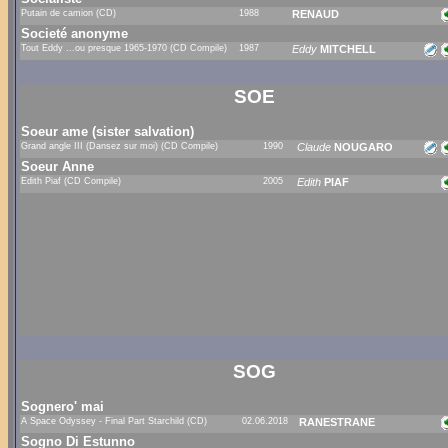
Putain de camion (CD)
1988
RENAUD
Societé anonyme
Tout Eddy ...ou presque 1965-1970 (CD Compile)
1987
Eddy
MITCHELL
SOE
Soeur ame (sister salvation)
Grand angle III (Dansez sur moi) (CD Compile)
1990
Claude
NOUGARO
Soeur Anne
Edith Piaf (CD Compile)
2005
Edith
PIAF
SOG
Sognero' mai
A Space Odyssey - Final Part Starchild (CD)
02.06.2018
RANESTRANE
Sogno Di Estunno