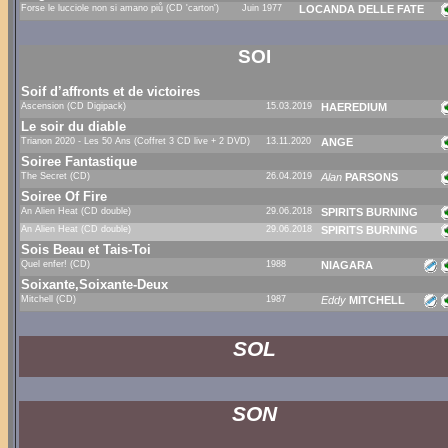
Forse le lucciole non si amano piů (CD 'carton')
Juin 1977
LOCANDA DELLE FATE
SOI
Soif d’affronts et de victoires
Ascension (CD Digipack)
15.03.2019
HAEREDIUM
Le soir du diable
Trianon 2020 - Les 50 Ans (Coffret 3 CD live + 2 DVD)
13.11.2020
ANGE
Soiree Fantastique
The Secret (CD)
26.04.2019
Alan
PARSONS
Soiree Of Fire
An Alien Heat (CD double)
29.06.2018
SPIRITS BURNING
An Alien Heat (CD double)
29.06.2018
SPIRITS BURNING
Sois Beau et Tais-Toi
Quel enfer! (CD)
1988
NIAGARA
Soixante,Soixante-Deux
Mitchell (CD)
1987
Eddy
MITCHELL
SOL
SON