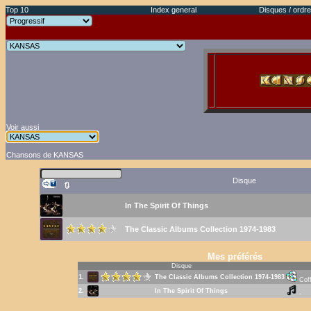
Top 10
Index general
Disques / ordre
Voir aussi
Chansons de KANSAS
Disque
🔃
In The Spirit Of Things
The Classic Albums Collection 1974-1983
Mes préférés
Disque
1.
The Classic Albums Collection 1974-1983
Cof
2.
In The Spirit Of Things
-