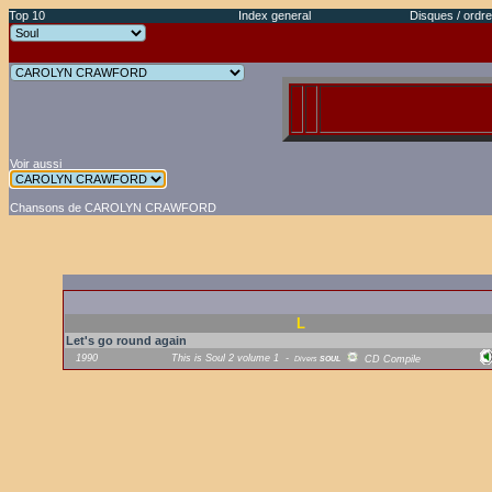
Top 10
Index general
Disques / ordre
Voir aussi
Chansons de CAROLYN CRAWFORD
L
Let's go round again
1990
This is Soul 2 volume 1
-
Divers
SOUL
CD Compile