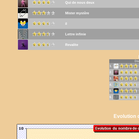
Qui de nous deux
Mister mystère
il
Lettre infinie
Revalite
Dis
1.
2.
3.
4.
5.
6.
Evolution