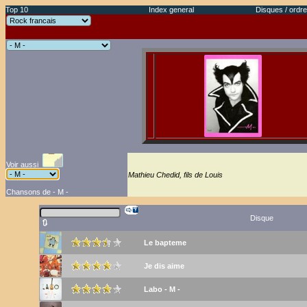
Top 10
Index general
Disques / ordre
Voir aussi
Mathieu Chedid, fils de Louis
Chansons de - M -
Disque
🔃
Le bapteme
Je dis aime
Labo - M -