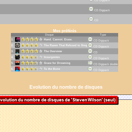
CD Digipack
CD Digipack
CD
Mes préférés
Disque
Type
1.
Hand. Cannot. Erase.
CD Digipack
2.
The Raven That Refused to Sing
CD Digipack
3.
The Overview
CD
4.
Insurgentes
CD Digipack
5.
Grace for Drowning
CD Digipack double
6.
To the Bone
CD Digipack
Evolution du nombre de disques