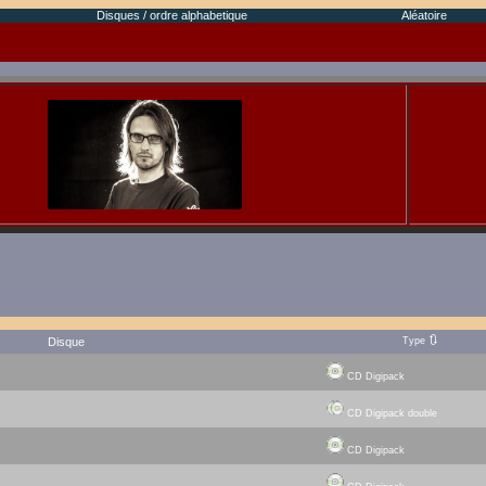
Disques / ordre alphabetique
Aléatoire
🔃
Disque
Type
CD Digipack
CD Digipack double
CD Digipack