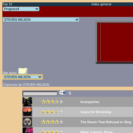
Top 10
Index general
Voir aussi
Chansons de STEVEN WILSON
🔃
Insurgentes
Grace for Drowning
The Raven That Refused to Sing
Hand. Cannot. Erase.