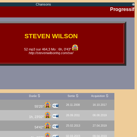
Chansons
🌐
Progressif
STEVEN WILSON
52 mp3 sur 464,3 Mo : 6h, 0'43''
http://stevenwilsonhq.com/sw/
🔃
🔃
🔃
Durée
Sortie
Acquisition
26.11.2008
16.10.2017
55'25''
26.09.2011
06.06.2019
1h, 23'02''
25.02.2013
27.04.2019
54'42''
02.03.2015
09.04.2019