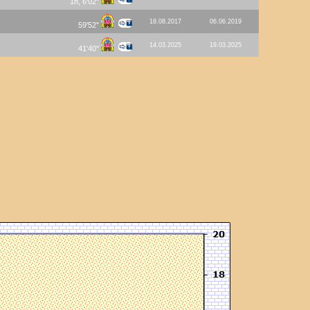
1h, 6'02''
18.08.2017
06.06.2019
59'52''
14.03.2025
19.03.2025
41'40''