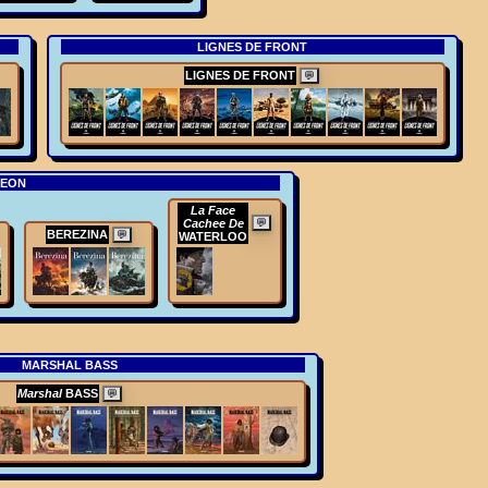
LIGNES DE FRONT
LIGNES DE FRONT
💬
EON
La Face
Cachee De
💬
BEREZINA
💬
WATERLOO
MARSHAL BASS
Marshal
BASS
💬