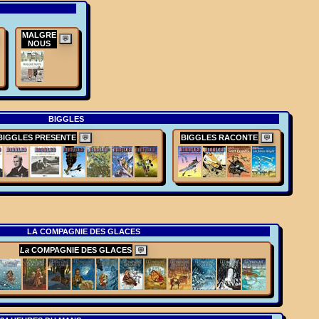
MALGRE
💬
NOUS
BIGGLES
BIGGLES PRESENTE
BIGGLES RACONTE
💬
💬
LA COMPAGNIE DES GLACES
La
COMPAGNIE DES GLACES
💬