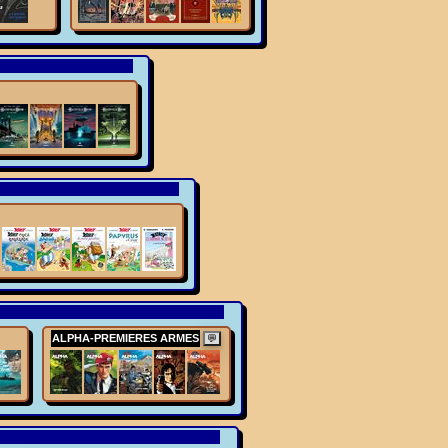
ALPHA-PREMIERES ARMES
💬