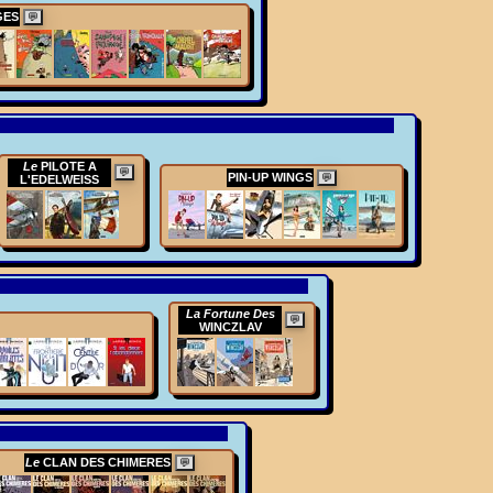
GES
💬
Le
PILOTE A
💬
PIN-UP WINGS
💬
L'EDELWEISS
La Fortune Des
💬
WINCZLAV
Le
CLAN DES CHIMERES
💬