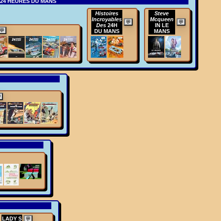
24 HEURES DU MANS
Histoires
Steve
Incroyables
Mcqueen
💬
💬
Des
24H
IN LE
💬
DU MANS
MANS

LADY S
💬