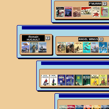
F'MURRR
💬
Romain
💬
ANGEL WINGS
💬
HUGAULT