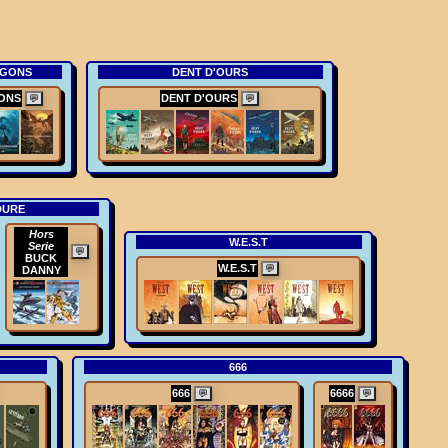
AGONS
DENT D'OURS
ONS
DENT D'OURS
💬
💬
DURE
Hors
W.E.S.T
Serie
💬
BUCK
W.E.S.T
💬
DANNY
666
666
6666
💬
💬