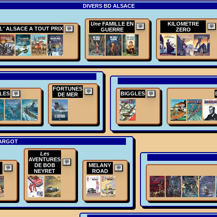
DIVERS BD ALSACE
Une
FAMILLE EN
KILOMETRE
💬
💬
L'
ALSACE A TOUT PRIX
💬
GUERRE
ZERO
FORTUNES
💬
LES
BIGGLES
💬
💬
DE MER
MARGOT
Les
AVENTURES
💬
DE BOB
MELANY
💬
💬
NEYRET
ROAD