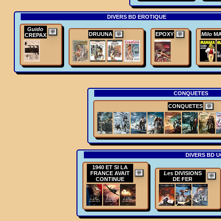
DIVERS BD EROTIQUE
Guido
💬
DRUUNA
EPOXY
Milo
MA
💬
💬
CREPAX
CONQUETES
CONQUETES
💬
DIVERS BD 
1940 ET SI LA
FRANCE AVAIT
💬
Les
DIVISIONS
💬
CONTINUE
DE FER