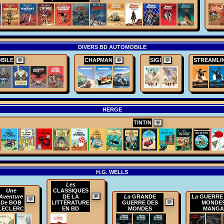
DIVERS BD AUTOMOBILE
BILE
CHAPMAN
SIGI
STREAMLI
💬
💬
💬
HERGE
TINTIN
💬
H.G. WELLS
Les
Une
CLASSIQUES
Aventure
DE LA
💬
La
GRANDE
La
GUERRE
💬
De
BOB
LITTÉRATURE
GUERRE DES
💬
MONDE
LECLERC
EN BD
MONDES
MANGA