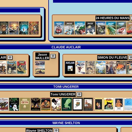
24 HEURES DU MANS
CLAUDE AUCLAIR
Jason
💬
AIR
SIMON DU FLEUVE
💬

MULLER
TOMI UNGERER
Tomi
UNGERER
💬
WAYNE SHELTON
Wayne
SHELTON
💬