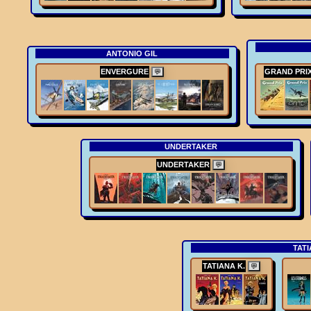
ANTONIO GIL
ENVERGURE
GRAND PRI
💬
UNDERTAKER
UNDERTAKER
💬
TATI
TATIANA K.
💬