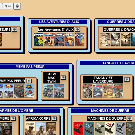
LES AVENTURES D' ALIX
GUERRES & DR
TEURS
Les Aventures D'
ALIX
GUERRES & DRAG
💬
💬
TANGUY ET LAVER
MEME PAS PEEUR
STEVE
MAC
💬
TANGUY ET
💬
EME PAS PEEUR
💬
TWIN
LAVERDURE
 ARMEE DE L'OMBRE
MACHINES DE GUERRE
OMBRE
AFRIKAKORPS
MACHINES DE GUERRE
💬
💬
💬