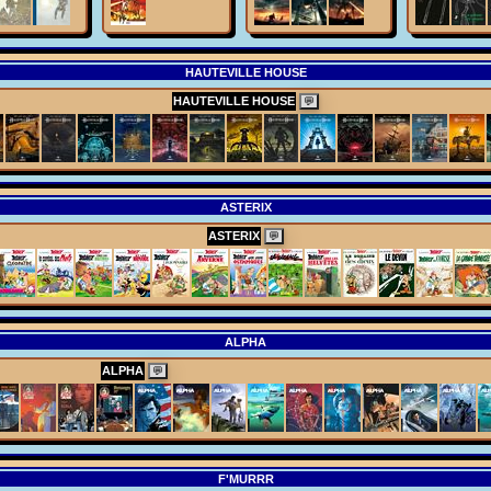
HAUTEVILLE HOUSE
HAUTEVILLE HOUSE
💬
ASTERIX
ASTERIX
💬
ALPHA
ALPHA
💬
F'MURRR