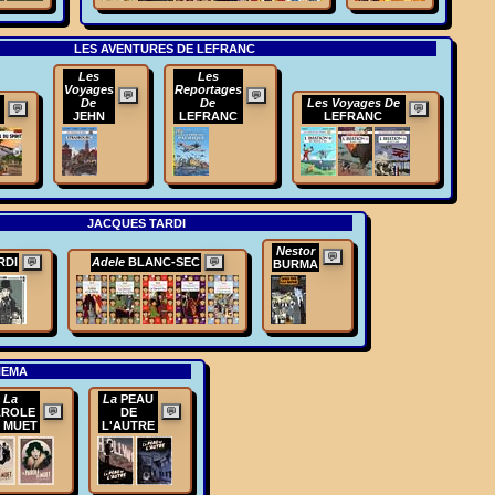
LES AVENTURES DE LEFRANC
Les
Les
Voyages
Reportages
💬
💬
De
De
Les Voyages De
💬
💬
JEHN
LEFRANC
LEFRANC
JACQUES TARDI
Nestor
💬
RDI
Adele
BLANC-SEC
💬
💬
BURMA
NEMA
La
La
PEAU
AROLE
💬
DE
💬
 MUET
L'AUTRE