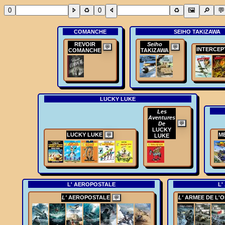
COMANCHE
SEIHO TAKIZAWA
REVOIR
Seiho
💬
💬
INTERCEP
COMANCHE
TAKIZAWA
LUCKY LUKE
Les
Aventures
De
💬
LUCKY
LUCKY LUKE
M
💬
LUKE
L' AEROPOSTALE
L'
L'
AEROPOSTALE
L'
ARMEE DE L'
💬