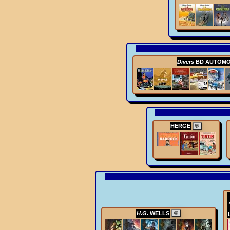
Divers
BD AUTOMO
HERGE
💬
H.G.
WELLS
💬