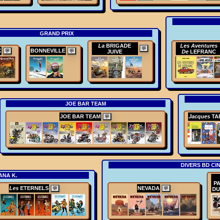
GRAND PRIX
La
BRIGADE
Les Aventures
💬
X
BONNEVILLE
💬
💬
JUIVE
De
LEFRANC
JOE BAR TEAM
JOE BAR TEAM
Jacques
TA
💬
DIVERS BD CI
ANA K.
P
Les
ETERNELS
NEVADA
💬
💬
DU