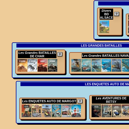
Divers
BD
💬
ALSACE
LES GRANDES BATAILLES
Les Grandes
BATAILLES
💬
Les Grandes
BATAILLES NAVA
DE CHAR
LES ENQUETES AUTO DE 
Les
AVENTURES DE
Les
ENQUETES AUTO DE MARGOT
💬
BETSY