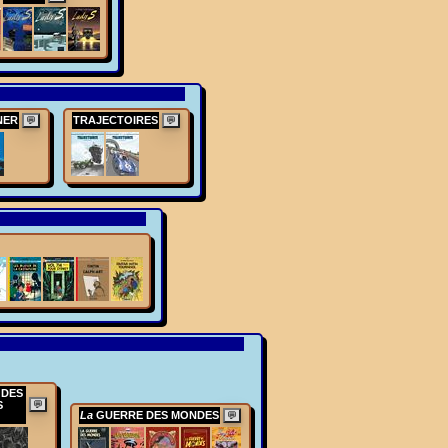
NER
TRAJECTOIRES
💬
💬
 DES
S
💬
La
GUERRE DES MONDES
💬