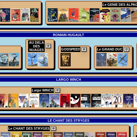
Le
GENIE DES ALPA
ROMAIN HUGAULT
AU DELA
DES
💬
GODSPEED
Le
GRAND DUC
💬
💬
NUAGES
LARGO WINCH
Largo
WINCH
💬
LE CHANT DES STRYGES
Le
CHANT DES STRYGES
💬