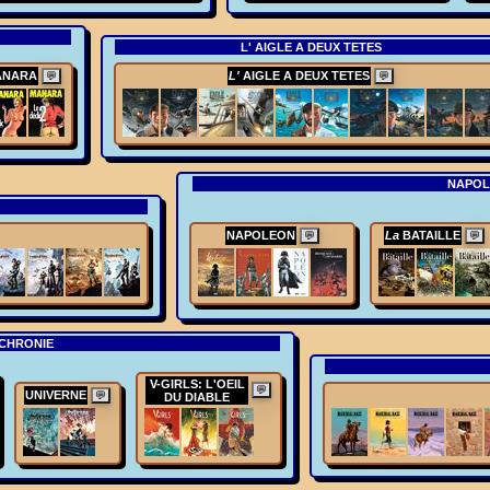
L' AIGLE A DEUX TETES
NARA
L'
AIGLE A DEUX TETES
💬
💬
NAPOL
NAPOLEON
La
BATAILLE
💬
💬
UCHRONIE
V-GIRLS: L'OEIL
💬
UNIVERNE
💬
DU DIABLE