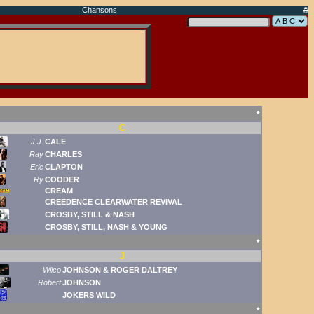
Chansons
🌐
🠹
C
J.J.
CALE
Ray
CHARLES
Eric
CLAPTON
Ry
COODER
CREAM
CREEDENCE CLEARWATER REVIVAL
CROSBY, STILL & NASH
CROSBY, STILL, NASH & YOUNG
🠹
J
Wilco
JOHNSON & ROGER DALTREY
Robert
JOHNSON
JOKERS WILD
🠹