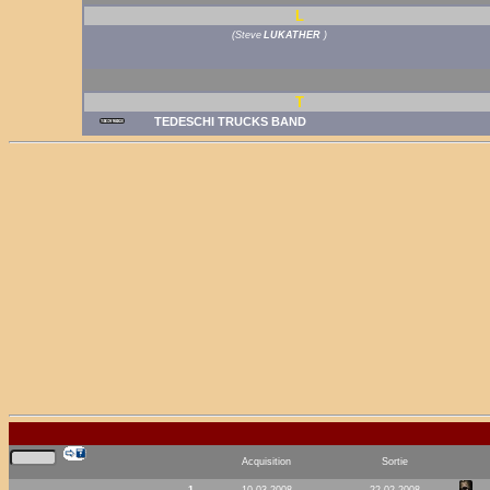
L
(
Steve
LUKATHER
)
T
TEDESCHI TRUCKS BAND
Acquisition
Sortie
1.
10.03.2008
22.02.2008