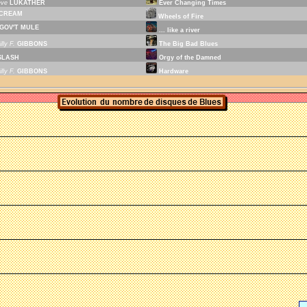
eve
LUKATHER
Ever Changing Times
CREAM
Wheels of Fire
GOV'T MULE
... like a river
illy F.
GIBBONS
The Big Bad Blues
SLASH
Orgy of the Damned
illy F.
GIBBONS
Hardware