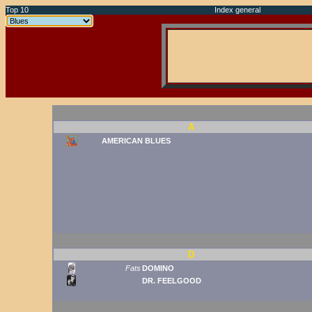
Top 10
Index general
A
AMERICAN BLUES
D
Fats
DOMINO
DR. FEELGOOD