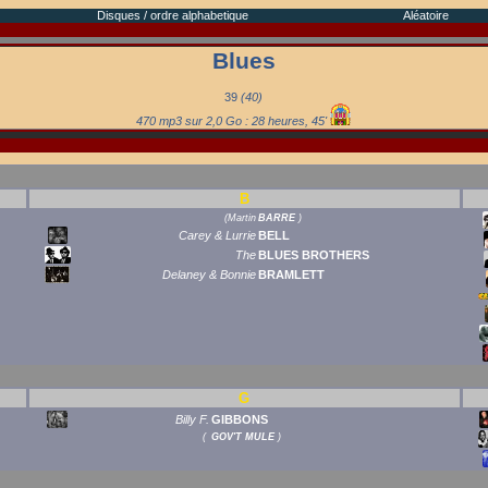
Disques / ordre alphabetique
Aléatoire
Blues
39
(40)
470 mp3 sur 2,0 Go : 28 heures, 45'
B
(
Martin
BARRE
)
Carey & Lurrie
BELL
The
BLUES BROTHERS
Delaney & Bonnie
BRAMLETT
G
Billy F.
GIBBONS
(
GOV'T MULE
)