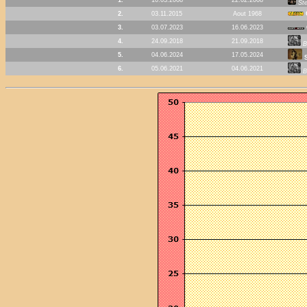
St
2.
03.11.2015
Aout 1968
3.
03.07.2023
16.06.2023
4.
24.09.2018
21.09.2018
B
5.
04.06.2024
17.05.2024
6.
05.06.2021
04.06.2021
B