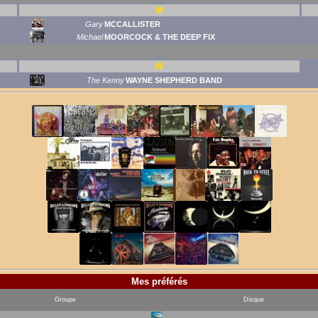
M
Gary
MCCALLISTER
Michael
MOORCOCK & THE DEEP FIX
W
The Kenny
WAYNE SHEPHERD BAND
Mes préférés
Groupe
Disque