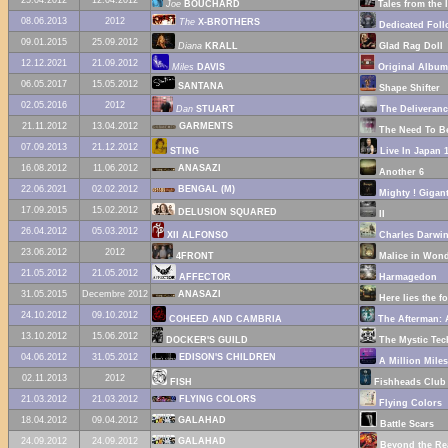
25.04.2012
12.04.2012
Joe
BOUCHARD
Tales from the 
08.06.2013
2012
The
X-BROTHERS
Dedicated Foll
09.01.2015
25.09.2012
Diana
KRALL
Glad Rag Doll
12.12.2021
21.09.2012
Miles
DAVIS
Original Album
06.05.2017
15.05.2012
SANTANA
Shape Shifter
02.05.2016
2012
Dan
STUART
The Deliveranc
21.11.2012
13.04.2012
GARMENTS
The Need To B
07.09.2013
21.12.2012
STING
Live In Japan 
16.08.2012
11.06.2012
ANASAZI
Another 6
22.06.2021
02.02.2012
BENGAL (M)
Mighty ! Gigant
17.09.2015
15.02.2012
DELUSION SQUARED
II
26.04.2012
05.03.2012
XII ALFONSO
Charles Darwi
23.06.2012
2012
4FRONT
Malice in Won
21.05.2012
21.05.2012
AFFECTOR
Harmagedon
31.05.2015
Decembre 2012
ANASAZI
Here lies the f
24.10.2012
09.10.2012
COHEED AND CAMBRIA
The Afterman: 
13.10.2012
15.06.2012
DOCKER'S GUILD
The Mystic Tec
04.06.2012
31.05.2012
EDISON'S CHILDREN
A Million Mile
02.11.2013
2012
FISH
Fishheads Club 
21.03.2012
21.03.2012
FLYING COLORS
Flying Colors
18.04.2012
09.04.2012
GALAHAD
Battle Scars
24.09.2012
24.09.2012
GALAHAD
Beyond the Re