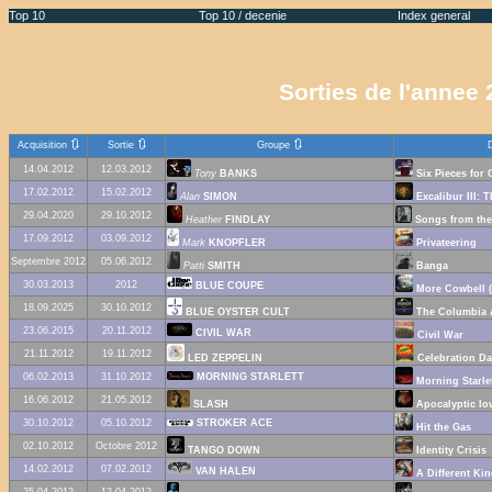
Top 10
Top 10 / decenie
Index general
Sorties de l'anne
🔃
🔃
🔃
Acquisition
Sortie
Groupe
14.04.2012
12.03.2012
Tony
BANKS
Six Pieces for 
17.02.2012
15.02.2012
Alan
SIMON
Excalibur III: 
29.04.2020
29.10.2012
Heather
FINDLAY
Songs from the
17.09.2012
03.09.2012
Mark
KNOPFLER
Privateering
Septembre 2012
05.06.2012
Patti
SMITH
Banga
30.03.2013
2012
BLUE COUPE
More Cowbell (
18.09.2025
30.10.2012
BLUE OYSTER CULT
The Columbia 
23.06.2015
20.11.2012
CIVIL WAR
Civil War
21.11.2012
19.11.2012
LED ZEPPELIN
Celebration Da
06.02.2013
31.10.2012
MORNING STARLETT
Morning Starle
16.06.2012
21.05.2012
SLASH
Apocalyptic lo
30.10.2012
05.10.2012
STROKER ACE
Hit the Gas
02.10.2012
Octobre 2012
TANGO DOWN
Identity Crisis
14.02.2012
07.02.2012
VAN HALEN
A Different Kin