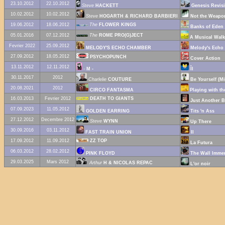
23.10.2012
22.10.2012
Steve
HACKETT
Genesis Revisit
10.02.2012
10.02.2012
Steve
HOGARTH & RICHARD BARBIERI
Not the Weapo
19.06.2012
18.06.2012
The
FLOWER KINGS
Banks of Eden
05.01.2016
07.12.2012
The
ROME PRO(G)JECT
A Musical Walk 
Fevrier 2022
25.09.2012
MELODY'S ECHO CHAMBER
Melody's Echo
27.09.2012
18.05.2012
PSYCHOPUNCH
Cover Action
13.11.2012
12.11.2012
-
M -
Îl
30.11.2017
2012
Charlelie
COUTURE
Be Yourself (Mi
20.08.2021
2012
CIRCO FANTASMA
Playing with th
16.03.2013
Fevrier 2012
DEATH TO GIANTS
Just Another B
07.09.2023
11.05.2012
GOLDEN EARRING
Tits 'n Ass
27.12.2012
Decembre 2012
Steve
WYNN
Up There
30.09.2016
03.11.2012
FAST TRAIN UNION
II
17.09.2012
11.09.2012
ZZ TOP
La Futura
06.03.2012
28.02.2012
PINK FLOYD
The Wall Imme
29.03.2025
Mars 2012
Arthur
H & NICOLAS REPAC
L'or noir