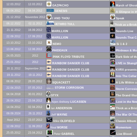
12.03.2012
12.03.2012
GAZPACHO
March of Ghos
06.04.2012
04.04.2012
GENESIS
A Glimpse in t
21.12.2012
Novembre 2012
I AND THOU
Speak
06.12.2022
02.11.2012
JETHRO TULL
Thick as a Brick
21.11.2012
16.09.2012
MARILLION
Sounds Live
22.09.2012
17.09.2012
MARILLION
Sounds That C
13.10.2012
15.10.2012
NEMO
Si 1 & 2
13.06.2012
12.06.2012
PHIDEAUX
Phideaux & Mo
24.05.2023
2012
PINK FLOYD TRIBUTE
Dark Side of th
25.01.2012
2012
RAINBOW DANGER CLUB
LIVE in Shangh
20.11.2012
Septembre 2012
RAINBOW DANGER CLUB
KVRX presents
19.11.2012
19.11.2012
RAINBOW DANGER CLUB
Into The Cellar
08.06.2012
28.05.2012
SQUACKETT
A Life Within a
22.04.2015
07.05.2012
STORM CORROSION
Storm Corrosi
04.04.2018
30.01.2012
STYX
The Grand Illus
26.04.2012
23.04.2012
Arjen Anthony
LUCASSEN
Lost in the Ne
14.04.2012
02.04.2012
Ian
ANDERSON
Thick as a Bric
09.09.2024
26.11.2012
Jeff
WAYNE
The War Of The
Aout 2012
23.07.2012
Mike
OLDFIELD
Classic Album S
12.09.2012
11.09.2012
Neal
MORSE
Momentum
25.05.2012
23.04.2012
Peter
GABRIEL
Live Blood