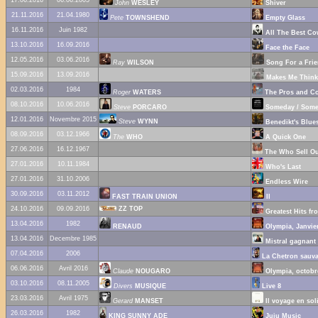
John
WESLEY
Shiver
21.11.2016
21.04.1980
Pete
TOWNSHEND
Empty Glass
16.11.2016
Juin 1982
All The Best Co
13.10.2016
16.09.2016
Face the Face
12.05.2016
03.06.2016
Ray
WILSON
Song For a Fri
15.09.2016
13.09.2016
Makes Me Think
02.03.2016
1984
Roger
WATERS
The Pros and Co
08.10.2016
10.06.2016
Steve
PORCARO
Someday / Som
12.01.2016
Novembre 2015
Steve
WYNN
Benedikt's Blue
08.09.2016
03.12.1966
The
WHO
A Quick One
27.06.2016
16.12.1967
The Who Sell Ou
27.01.2016
10.11.1984
Who's Last
27.01.2016
31.10.2006
Endless Wire
30.09.2016
03.11.2012
FAST TRAIN UNION
II
24.10.2016
09.09.2016
ZZ TOP
Greatest Hits f
13.04.2016
1982
RENAUD
Olympia, Janvier
13.04.2016
Decembre 1985
Mistral gagnant
07.04.2016
2006
La Chetron sauv
06.06.2016
Avril 2016
Claude
NOUGARO
Olympia, octobre
03.10.2016
08.11.2005
Divers
MUSIQUE
Live 8
23.03.2016
Avril 1975
Gerard
MANSET
Il voyage en soli
26.03.2016
1982
KING SUNNY ADE
Juju Music