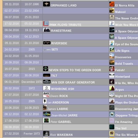
05.11.2016
18.07.1996
ORPHANED LAND
El Norra Alila
02.07.2016
23.02.2004
Mabool
09.07.2016
25.01.2010
The Never Endi
17.02.2016
05.02.2016
PINK FLOYD TRIBUTE
Wish You Were 
09.04.2016
19.11.2013
RANESTRANE
A Space Odyssey
09.04.2016
04.12.2015
A Space Odyssey
05.11.2016
21.10.2016
RIVERSIDE
Eye of the Soun
24.02.2016
2005
SETI
Life Signs
24.02.2016
31.05.2010
Discoveries
16.09.2016
09.09.2016
Bold Travels
16.07.2016
2015
SEVEN STEPS TO THE GREEN DOOR
Fetish!
02.07.2016
30.06.2016
TILT
Hinterland
06.01.2016
Decembre 1970
VAN DER GRAAF GENERATOR
H to He, Who A
20.02.2016
1972
WISHBONE ASH
Argus
17.07.2016
15.07.2016
Divers
ROCK
Night Of The Pr
18.05.2016
2005
Ian
ANDERSON
Plays the Orches
10.06.2016
14.08.2015
James
LABRIE
Discovering Jam
08.12.2016
02.12.2016
Jean-Michel
JARRE
Oxygene Trilog
17.06.2016
17.06.2016
Peter
GABRIEL
I'm Amazing
09.09.2016
09.09.2016
The Veil
17.02.2016
Fevrier 1973
Rick
WAKEMAN
The Six Wives of