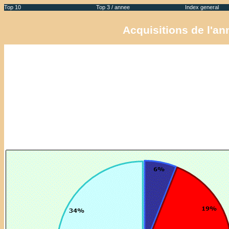
Top 10
Top 3 / annee
Index general
Acquisitions de l'