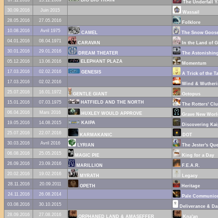
The Underfall Y
30.09.2016
Juin 2015
Wassail
28.05.2016
27.05.2016
Folklore
10.08.2016
Avril 1975
CAMEL
The Snow Goos
04.01.2016
08.04.1971
CARAVAN
In the Land of G
30.01.2016
29.01.2016
DREAM THEATER
The Astonishin
05.12.2016
13.06.2016
ELEPHANT PLAZA
Momentum
17.03.2016
02.02.2016
GENESIS
A Trick of the Tai
17.03.2016
02.02.2016
Wind & Wutherin
25.07.2016
16.01.1972
GENTLE GIANT
Octopus
15.01.2016
07.03.1975
HATFIELD AND THE NORTH
The Rotters' Cl
06.04.2016
Mars 2016
HUXLEY WOULD APPROVE
Grave New World
19.05.2016
14.08.2015
KAIPA
Discovering Kai
25.07.2016
22.07.2016
KARMAKANIC
DOT
30.03.2016
Avril 2016
LYRIAN
The Jester's Ques
06.08.2016
25.05.2015
MAGIC PIE
King for a Day
26.09.2016
23.09.2016
MARILLION
F.E.A.R.
20.02.2016
19.02.2016
MYRATH
Legacy
28.11.2016
20.09.2011
OPETH
Heritage
24.11.2016
26.08.2014
Pale Communio
03.08.2016
30.10.2015
Deliverance & D
28.09.2016
27.08.2016
ORPHANED LAND & AMASEFFER
Kna'an