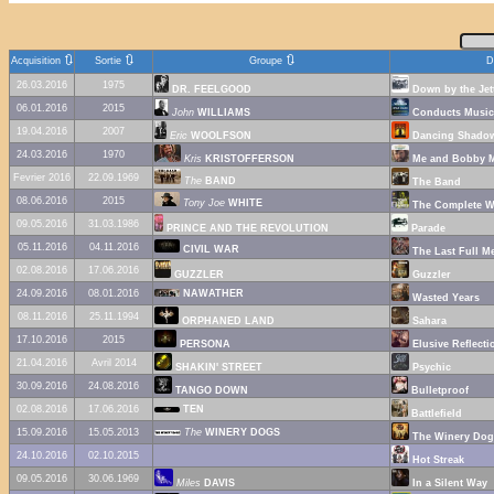
🔃
🔃
🔃
Acquisition
Sortie
Groupe
D
26.03.2016
1975
DR. FEELGOOD
Down by the Jet
06.01.2016
2015
John
WILLIAMS
Conducts Music
19.04.2016
2007
Eric
WOOLFSON
Dancing Shado
24.03.2016
1970
Kris
KRISTOFFERSON
Me and Bobby 
Fevrier 2016
22.09.1969
The
BAND
The Band
08.06.2016
2015
Tony Joe
WHITE
The Complete W
09.05.2016
31.03.1986
PRINCE AND THE REVOLUTION
Parade
05.11.2016
04.11.2016
CIVIL WAR
The Last Full M
02.08.2016
17.06.2016
GUZZLER
Guzzler
24.09.2016
08.01.2016
NAWATHER
Wasted Years
08.11.2016
25.11.1994
ORPHANED LAND
Sahara
17.10.2016
2015
PERSONA
Elusive Reflecti
21.04.2016
Avril 2014
SHAKIN' STREET
Psychic
30.09.2016
24.08.2016
TANGO DOWN
Bulletproof
02.08.2016
17.06.2016
TEN
Battlefield
15.09.2016
15.05.2013
The
WINERY DOGS
The Winery Dog
24.10.2016
02.10.2015
Hot Streak
09.05.2016
30.06.1969
Miles
DAVIS
In a Silent Way