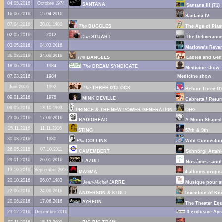
04.05.2016
Octobre 1974
SANTANA
Santana III (71) 
16.06.2016
15.04.2016
Santana IV
07.04.2016
30.01.1980
The
BUGGLES
The Age of Plast
02.05.2016
2012
Dan
STUART
The Deliverance
03.05.2016
04.03.2016
Marlowe's Reve
26.08.2016
24.06.2016
The
BANGLES
Ladies and Gent
18.06.2016
1984
The
DREAM SYNDICATE
Medicine show
07.03.2016
1984
Medicine show
Juin 2016
1992
The
THREE O'CLOCK
Befour Three O'
09.01.2016
1978
MINK DEVILLE
Cabretta / Retur
09.05.2016
13.10.1993
PRINCE & THE NEW POWER GENERATION
O(+>
23.06.2016
17.06.2016
RADIOHEAD
A Moon Shaped
15.11.2016
11.11.2016
STING
57th & 9th
30.08.2016
1980
Phil
COLLINS
Wild Connectio
26.05.2016
07.10.2011
CAMEMBERT
Schnörgl Attah
29.01.2016
26.01.2016
LAZULI
Nos âmes saoul
13.10.2016
Septembre 2016
MAGMA
4 albums origin
20.10.2016
06.07.1983
Jean-Michel
JARRE
Musique pour s
22.06.2016
24.06.2016
ANDERSON & STOLT
Invention of Kn
20.06.2016
17.06.2016
AYREON
The Theater Equ
23.12.2016
Decembre 2016
3 exclusive Ayr
07.11.2016
15.12.2009
BIG BIG TRAIN